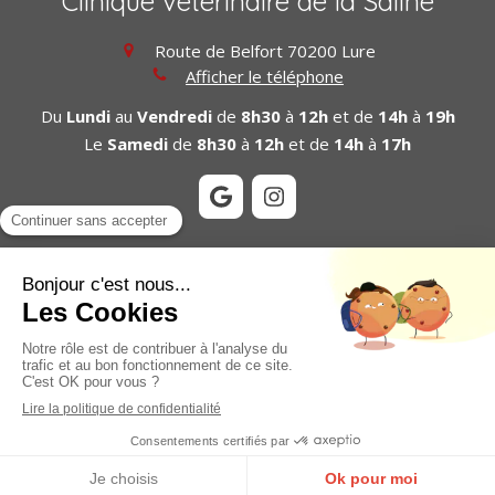
Clinique vétérinaire de la Saline
Route de Belfort
70200
Lure
Afficher le téléphone
Du
Lundi
au
Vendredi
de
8h30
à
12h
et de
14h
à
19h
Le
Samedi
de
8h30
à
12h
et de
14h
à
17h
Plan du site
Mentions légales
©2024 Clinique vétérinaire de la Saline - Structure
vétérinaire
Création et référencement du site par Simplébo
Site partenaire de
Vetfamily